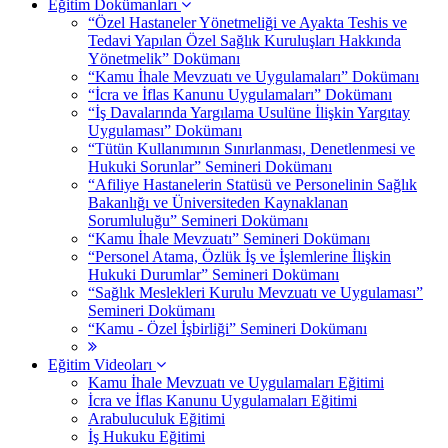
Eğitim Dokümanları
“Özel Hastaneler Yönetmeliği ve Ayakta Teshis ve
Tedavi Yapılan Özel Sağlık Kuruluşları Hakkında
Yönetmelik” Dokümanı
“Kamu İhale Mevzuatı ve Uygulamaları” Dokümanı
“İcra ve İflas Kanunu Uygulamaları” Dokümanı
“İş Davalarında Yargılama Usulüne İlişkin Yargıtay
Uygulaması” Dokümanı
“Tütün Kullanımının Sınırlanması, Denetlenmesi ve
Hukuki Sorunlar” Semineri Dokümanı
“Afiliye Hastanelerin Statüsü ve Personelinin Sağlık
Bakanlığı ve Üniversiteden Kaynaklanan
Sorumluluğu” Semineri Dokümanı
“Kamu İhale Mevzuatı” Semineri Dokümanı
“Personel Atama, Özlük İş ve İşlemlerine İlişkin
Hukuki Durumlar” Semineri Dokümanı
“Sağlık Meslekleri Kurulu Mevzuatı ve Uygulaması”
Semineri Dokümanı
“Kamu - Özel İşbirliği” Semineri Dokümanı
Eğitim Videoları
Kamu İhale Mevzuatı ve Uygulamaları Eğitimi
İcra ve İflas Kanunu Uygulamaları Eğitimi
Arabuluculuk Eğitimi
İş Hukuku Eğitimi