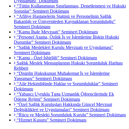
Uygulaması” Dokümanı
“Tütün Kullanımının Sınırlanması, Denetlenmesi ve Hukuki
Sorunlar” Semineri Dokümanı
“Afiliye Hastanelerin Statüsü ve Personelinin Sağlık
Bakanlığı ve Üniversiteden Kaynaklanan Sorumluluğu”
Semineri Dokümanı
“Kamu İhale Mevzuatı” Semineri Dokümanı
“Personel Atama, Özlük İş ve İşlemlerine İlişkin Hukuki
Durumlar” Semineri Dokümanı
“Sağlık Meslekleri Kurulu Mevzuatı ve Uygulaması”
Semineri Dokümanı
“Kamu - Özel İşbirliği” Semineri Dokümanı
Sağlık Meslek Mensuplarının Hukuki Sorumluluk Haritası
Rehberi
“Disiplin Hukukunun Muhakemat İş ve İşlemlerine
Yansıması” Semineri Dokümanı
“Aile Hekimliğinde Haklar ve Sorumluluklar” Semineri
Dokümanı
“Yabancı Uyruklu Tıpta Uzmanlık Öğrencilerinde Ek
Ödeme Rejimi” Semineri Dokümanı
“Özel Sağlık Kuruluşları Hakkında Güncel Mevzuat
Değişiklikleri ve Uygulamaları” Semineri Dokümanı
“Rücu ve Mesleki Sorumluluk Kurulu” Semineri Dokümanı
“Hizmet Kusuru” Semineri Dokümanı