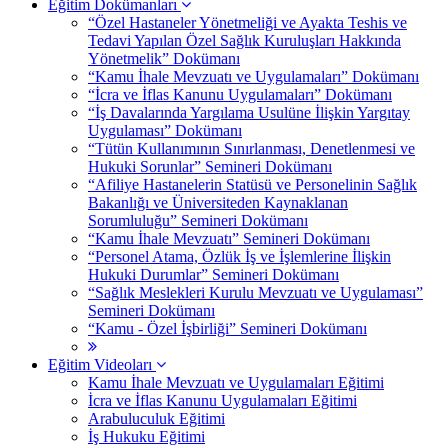
Eğitim Dokümanları
“Özel Hastaneler Yönetmeliği ve Ayakta Teshis ve
Tedavi Yapılan Özel Sağlık Kuruluşları Hakkında
Yönetmelik” Dokümanı
“Kamu İhale Mevzuatı ve Uygulamaları” Dokümanı
“İcra ve İflas Kanunu Uygulamaları” Dokümanı
“İş Davalarında Yargılama Usulüne İlişkin Yargıtay
Uygulaması” Dokümanı
“Tütün Kullanımının Sınırlanması, Denetlenmesi ve
Hukuki Sorunlar” Semineri Dokümanı
“Afiliye Hastanelerin Statüsü ve Personelinin Sağlık
Bakanlığı ve Üniversiteden Kaynaklanan
Sorumluluğu” Semineri Dokümanı
“Kamu İhale Mevzuatı” Semineri Dokümanı
“Personel Atama, Özlük İş ve İşlemlerine İlişkin
Hukuki Durumlar” Semineri Dokümanı
“Sağlık Meslekleri Kurulu Mevzuatı ve Uygulaması”
Semineri Dokümanı
“Kamu - Özel İşbirliği” Semineri Dokümanı
Eğitim Videoları
Kamu İhale Mevzuatı ve Uygulamaları Eğitimi
İcra ve İflas Kanunu Uygulamaları Eğitimi
Arabuluculuk Eğitimi
İş Hukuku Eğitimi