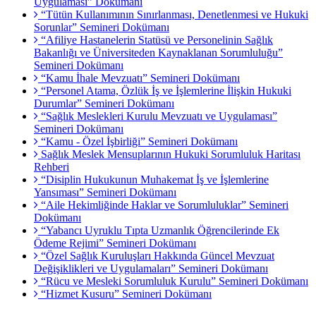
Uygulaması” Dokümanı
“Tütün Kullanımının Sınırlanması, Denetlenmesi ve Hukuki
Sorunlar” Semineri Dokümanı
“Afiliye Hastanelerin Statüsü ve Personelinin Sağlık
Bakanlığı ve Üniversiteden Kaynaklanan Sorumluluğu”
Semineri Dokümanı
“Kamu İhale Mevzuatı” Semineri Dokümanı
“Personel Atama, Özlük İş ve İşlemlerine İlişkin Hukuki
Durumlar” Semineri Dokümanı
“Sağlık Meslekleri Kurulu Mevzuatı ve Uygulaması”
Semineri Dokümanı
“Kamu - Özel İşbirliği” Semineri Dokümanı
Sağlık Meslek Mensuplarının Hukuki Sorumluluk Haritası
Rehberi
“Disiplin Hukukunun Muhakemat İş ve İşlemlerine
Yansıması” Semineri Dokümanı
“Aile Hekimliğinde Haklar ve Sorumluluklar” Semineri
Dokümanı
“Yabancı Uyruklu Tıpta Uzmanlık Öğrencilerinde Ek
Ödeme Rejimi” Semineri Dokümanı
“Özel Sağlık Kuruluşları Hakkında Güncel Mevzuat
Değişiklikleri ve Uygulamaları” Semineri Dokümanı
“Rücu ve Mesleki Sorumluluk Kurulu” Semineri Dokümanı
“Hizmet Kusuru” Semineri Dokümanı